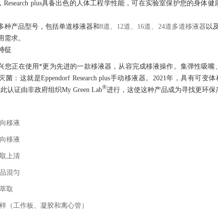
，Research plus具备出色的人体工程学性能，可在实验室保护您的
多种产品型号，包括单道移液器和
8道、12道、16道、24道多道移液器
以
用需求。
特征
兴您正在使用*更为先进的一款移液器，从容完成移液操作。集弹性吸嘴
：这就是Eppendorf Research plus手动移液器。2021年，具有可变体积的
®
此认证由非政府组织My Green Lab
进行，这使这种产品成为寻找更环保
向移液
向移液
取上清
品混匀
萃取
样（工作板、凝胶和离心管）