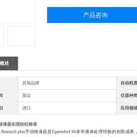
产品咨询
概述
其他品牌
自动程
间
面议
仪器种
别
进口
应用领
移液器实现轻松移液
orf Research plus手动移液器是Eppendorf 60多年液体处理经验的创新