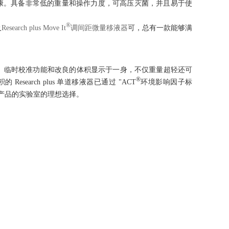
身体健康。具备非常低的重量和操作力度，可高压灭菌，并且易于使
®
及
Research plus Move It
调间距微量移液器
可，总有一款能够满
、临时校准功能和改良的体积显示于一身，不仅重量超轻还可
®
咨询
 Research plus 单道移液器已通过 "ACT
环境影响因子标
产品的实验室的理想选择。