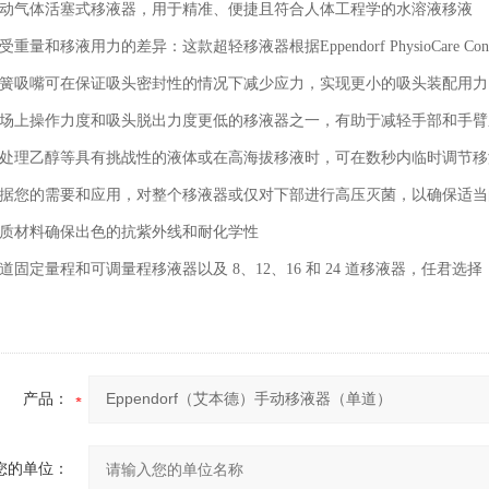
动气体活塞式移液器，用于精准、便捷且符合人体工程学的水溶液移液
受重量和移液用力的差异：这款超轻移液器根据Eppendorf PhysioCare Conc
簧吸嘴可在保证吸头密封性的情况下减少应力，实现更小的吸头装配用力（
场上操作力度和吸头脱出力度更低的移液器之一，有助于减轻手部和手臂
处理乙醇等具有挑战性的液体或在高海拔移液时，可在数秒内临时调节移
据您的需要和应用，对整个移液器或仅对下部进行高压灭菌，以确保适当
质材料确保出色的抗紫外线和耐化学性
道固定量程和可调量程移液器以及 8、12、16 和 24 道移液器，任君选
产品：
您的单位：