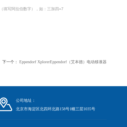
（填写阿拉伯数字），如：三加四=7
下一个：
Eppendorf XplorerEppendorf（艾本德）电动移液器
公司地址：
北京市海淀区北四环北路158号1幢三层1035号