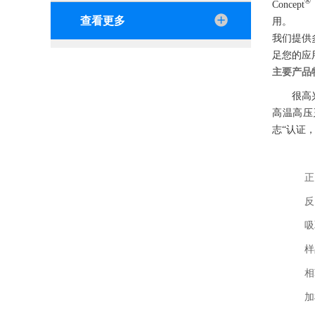
®
Concept
查看更多
用。
我们提供
足您的应
主要产品
很高
高温高压灭菌
志“认证，
正
反
吸
样
相
加