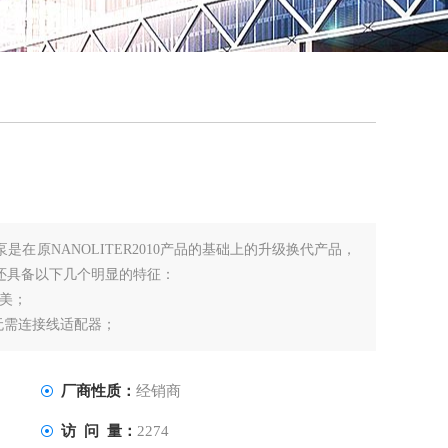
QQ
在线
操作泵是在原NANOLITER2010产品的基础上的升级换代产品，
， 还具备以下几个明显的特征：
美；
2T，无需连接线适配器；
D指示灯，用户可以了解泵头与控制器连接是否正常。
厂商性质：
经销商
访 问 量：
2274