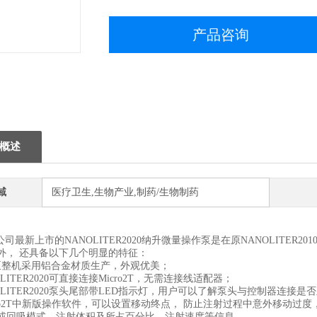
产品咨询
概述
域
医疗卫生,生物产业,制药/生物制药
最新上市的NANOLITER2020纳升微量操作泵是在原NANOLITER20
外， 还具备以下几个明显的特征：
泵整机采用铝合金材质生产，外观优美；
OLITER2020可直接连接Micro2T，无需连接线适配器；
OLITER2020泵头尾部带LED指示灯，用户可以了解泵头与控制器连接是
o2T中新版操作软件，可以设置移动终点， 防止注射过程中意外移动过度
或回吸模式、注射体积及所占百分比、注射速度等信息。