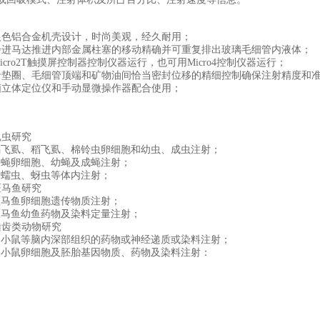
银色铝合金机壳设计，时尚美观，经久耐用；
步进马达推进内部金属柱塞的移动精确并可重复排出玻璃毛细管内液体；
icro2T触摸屏控制器控制仪器运行，也可用Micro4控制仪器运行；
沿垫圈、毛细管顶端和矿物油间恰当密封位移的精细控制确保注射精度和
脑立体定位仪和手动显微操作器配合使用；
昆虫研究
虱、稻飞虱、棉铃虫卵细胞和幼虫、成虫注射；
卵细胞、幼蝇及成蝇注射；
蠕虫、蚜虫等体内注射；
斑马鱼研究
马鱼卵细胞遗传物质注射；
鱼幼鱼药物及染料定量注射；
啮齿类动物研究
鼠等脑内深部组织的药物或神经递质或染料注射；
鼠卵细胞及胚胎基因物质、药物及染料注射：