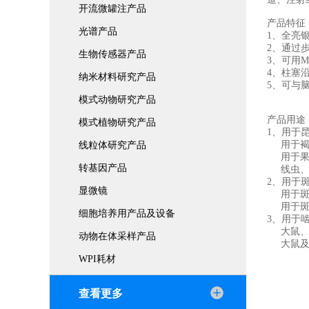
开流微罐注产品
产品特征
光谱产品
1、全亮
2、通过
生物传感器产品
3、可用M
4、柱塞
纳米材料研究产品
5、可与
模式动物研究产品
产品用途
模式植物研究产品
1、用于
用于褐飞
线粒体研究产品
用于果蝇
转基因产品
线虫、
2、用于
显微镜
用于斑
用于斑马
细胞培养用产品及设备
3、用于
大鼠、小
动物在体采样产品
大鼠及小
WPI耗材
查看更多