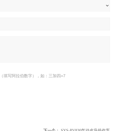
（填写阿拉伯数字），如：三加四=7
下一个：
SYS-PV830气动皮升操作泵