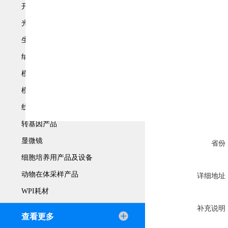
开流微罐注产品
您的单位
光谱产品
生物传感器产品
您的姓名
纳米材料研究产品
模式动物研究产品
联系电话
模式植物研究产品
线粒体研究产品
常用邮箱
转基因产品
显微镜
省份
细胞培养用产品及设备
动物在体采样产品
详细地址
WPI耗材
补充说明
查看更多