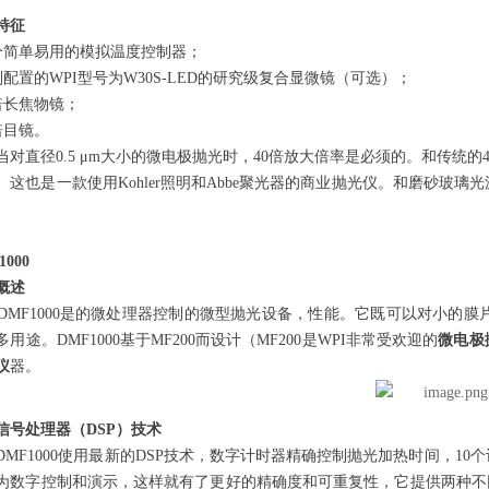
特征
个简单易用的模拟温度控制器；
别配置的WPI型号为W30S-LED的研究级复合显微镜（可选）；
0倍长焦物镜；
0倍目镜。
对直径
0.5
μm
大小的微电极抛光时，40倍放大倍率是必须的。和传统的
。这也是一款使用Kohler照明和Abbe聚光器的商业抛光仪。和磨砂玻
。
1000
概述
D
MF1000
是的微处理器控制的微型抛光设备，性能。它既可以对小的膜
用途。DMF1000基于MF200而设计（MF200是WPI非常受欢迎的
微电极
仪
器。
信号处理器（DSP）技术
F1000使用最新的DSP技术，数字计时器精确控制抛光加热时间，1
为数字控制和演示，这样就有了更好的精确度和可重复性，它提供两种不