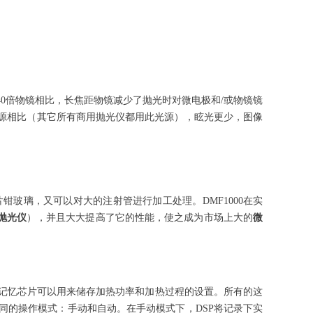
40倍物镜相比，长焦距物镜减少了抛光时对微电极和/或物镜镜
咨询
璃光源相比（其它所有商用抛光仪都用此光源），眩光更少，图像
片钳玻璃，又可以对大的注射管进行加工处理。
DMF1000在实
抛光仪
），并且大大提高了它的性能，使之成为市场上大的
微
0个记忆芯片可以用来储存加热功率和加热过程的设置。所有的这
同的操作模式：手动和自动。在手动模式下，DSP将记录下实