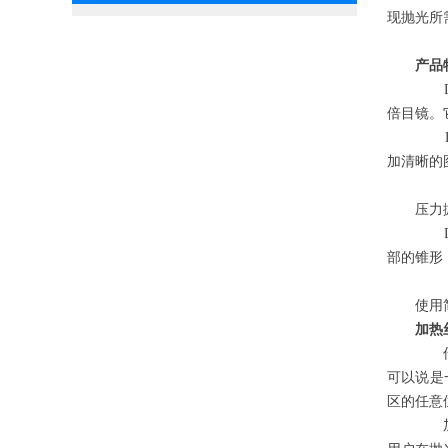
现抛光所
产品
DM
倍目镜。
DM
加清晰的
压力
DM
部的锥形
使用
加热
传统
可以说是
区
的任意
加热