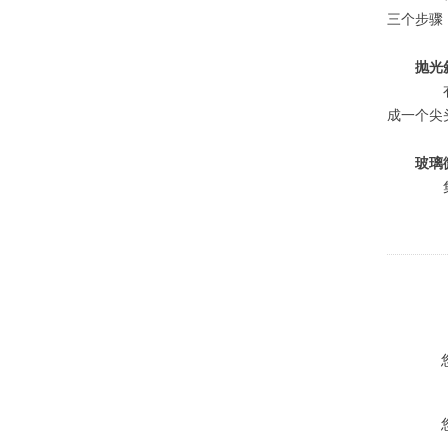
三个步骤
抛光
有时
成一个尖
玻璃
集成