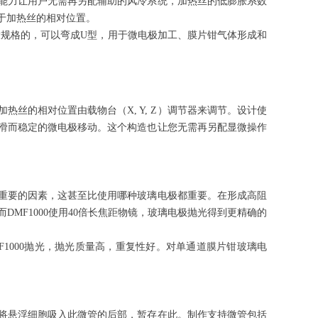
能力让用户无需再另配辅助的风冷系统，加热丝的低膨
胀系数
于加热丝的相对位置。
较大规格的，可以弯成U型，用于微电极加工、膜片钳气体形成和
加热丝的相对位置由载物台（
X, Y, Z）调节器来调节。设计使
滑而稳定的微电极移动。这个构造也让您无需再另配显微操作
要的因素，这甚至比使用哪种玻璃电极都重要。在形成高阻
而
DMF1000使用40倍长焦距物镜，玻璃电极抛光得到更精确的
MF1000抛光，抛光质量高，重复性好。对单通道膜片钳玻璃电
悬浮细胞吸入此微管的后部，暂存在此。制作支持微管包括