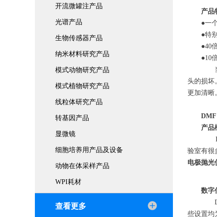
开流微罐注产品
产品
光谱产品
●一
●特
生物传感器产品
●4
纳米材料研究产品
●1
当
模式动物研究产品
头的损坏
模式植物研究产品
更加清晰
线粒体研究产品
DMF
转基因产品
产品
显微镜
细胞培养用产品及设备
验室有很多
电极抛光
动物在体采样产品
WPI耗材
数字
DM
查看更多
些设置均