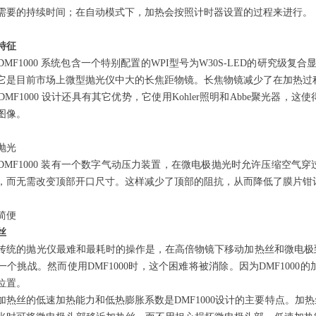
需要的持续时间；在自动模式下，加热会按照计时器设置的过程来进行。
特征
F1000 系统包含一个特别配置的WPI型号为W30S-LED的研究级复
它是目前市场上微型抛光仪中大的长焦距物镜。长焦物镜减少了在加热过
F1000 设计还具有其它优势，它使用Kohler照明和Abbe聚光器，这使
图像。
抛光
F1000 装有一个数字气动压力装置，在微电极抛光时允许压缩空气
，而无需改变顶部开口尺寸。这样减少了顶部的阻抗，从而降低了膜片钳记录时
简便
丝
的抛光仪最难和最耗时的操作是，在高倍物镜下移动加热丝和微电极到
一个挑战。然而使用
DMF1000时，这个困难将被消除。因为DMF1000的
位置。
丝的低速加热能力和低热膨胀系数是DMF1000设计的主要特点。加