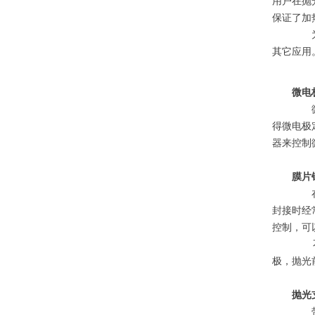
用户在抛
保证了加
为
其它应用
微电
微电
得微电极
器来控制
膜片
在膜
封接时经
控制，可
不论
极，抛光
抛光
带有