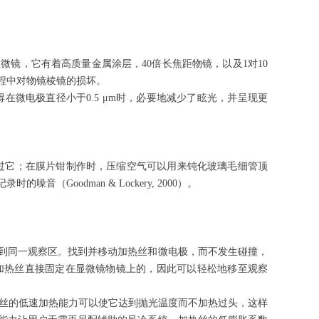
合显微镜，它有着高质量金属涂层，40倍长焦距物镜，以及1对10
程中对物镜棱镜的损坏。
得在微电极直径小于0.5
μm
时，必要地减少了眩光，并呈现更
穿过它；在膜片钳制作时，压缩空气可以用来钝化玻璃毛细管顶
的噪音（Goodman &
Lockery
, 2000）。
同一观察区。找到并移动加热丝和微电极，而不发生碰撞，
加热
丝直接
固定在显微镜物镜上的，因此可以轻松地移至
观察
热丝的低速加热能力可以使它达到抛光温度而不加热过头，这样