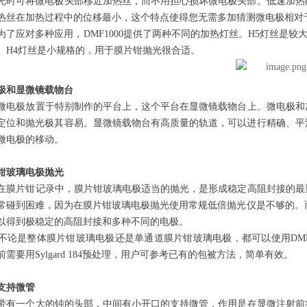
光时可将微电极头部移近加热丝，而不用担心损坏微电极头部。低速加热
热丝在加热过程中的位移最小，这个特点使得您无需多加猜测微电极相对
了应对多种应用，
DMF1000提供了两种不同的加热灯丝。H5灯丝是
。H4灯丝是小规格的，用于膜片钳抛光很合适。
极和显微镜载物台
极放置于特别制作的平台上，这个平台在显微镜载物台上。微电极和
定位和抛光极其容易。显微
镜载物台有高质量的轨道，可以进行精确、平
微电极的移动。
钳玻璃电极抛光
片钳记录中，膜片钳玻璃电极适当的抛光，是形成稳定高阻封接的最重
常碰到困难，因为在膜片钳玻璃电极抛光使用常规低倍抛光仪是不够的。
以得到极稳定的高阻封接和多种不同的电极。
是整体膜片钳玻璃电极还是单通道膜片钳玻璃电极，都可以使用
D
前需要用
Sylgard
184预处理，用户可参考已有的包被方法，简单有效。
支持微管
一个大的钝的头部，中间有小开口的支持微管，作用是在显微注射前将