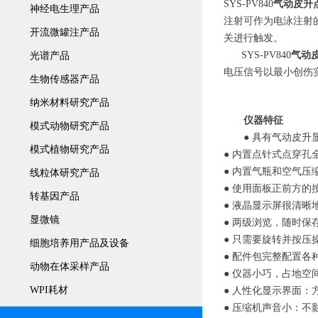
SYS-PV840
气动皮升
神经电生理产品
注射可作为电泳注射
开流微罐注产品
关进行触发。
SYS-PV840
气动
光谱产品
电压信号以最小创伤
生物传感器产品
纳米材料研究产品
仪器特征
模式动物研究产品
● 具有气动皮
模式植物研究产品
● 内置点针式点穿
● 内置气瓶和空气
线粒体研究产品
● 使用面板正前方
转基因产品
● 液晶显示屏很清晰
显微镜
● 两级浏览，随时保
● 只需要旋转并按
细胞培养用产品及设备
● 配件包完整配置各
动物在体采样产品
● 仪器小巧，占地空
WPI耗材
● 人性化显示界面：
● 压缩机声音小：不