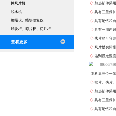
◇
加热部件采
摊烤片机
脱水机
◇
具有三重保
熔蜡仪、蜡块修复仪
◇
具有记忆和
蜡块柜、晾片柜、切片柜
◇
具有一周内
◇
烘片箱可容纳
查看更多
◇
烤片槽实际排
◇
达到设定温度
本机集三位一体
◇
摊片、烤片
◇
加热部件采
◇
具有三重保
◇
具有记忆和