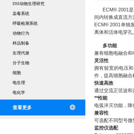
DSI动物生理研究
ECM® 2
染毒系统
间内转换成直流方
呼吸检测系统
ECM® 200
离体和活体电穿孔
动物行为
样品制备
多功能
兼有细胞电融合和
生理代谢
灵活性
分子生物
拥有较宽的电压和
细胞
作，提高细胞融合
电生理
快速高效
通过交流正弦波和
电化学
**性能
电弧淬灭功能，降
查看更多
兼容性
可选配不同型号微型
监控仪选配