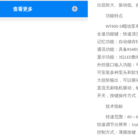
出扭矩大、振动低、
查看更多
功能特点
蠕动泵
WT600-3J
全速功能键：快速清
记忆功能：自动储存
通讯功能：具备
RS485
显示功能：
位
数
3
LED
外控接口输入功能：
可安装多种泵头和软
大扭矩输出，可以驱
直流无刷电机驱动，
开关，按键操作方式
技术指标
转速范围：
～
60
6
转速调节分辨率：
1r
控制方式：薄膜按键