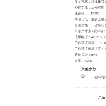
显示方式：
位
转
3
LED
外控功能：启停控制
通讯接口：
RS485
掉电记忆：重新上电
全速功能：一键控制
外形尺寸
长
宽
高
(
×
×
)
适用电源：
AC 220V±
工作环境温度：
0℃-
工作环境相对湿度：
<
防护等级：
IP55
重量：
7.3 kg
其他参数
产品