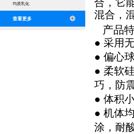
合，它
均质乳化
混合，
查看更多
产品
●
采用无
●
偏心
●
柔软
巧，防
●
体积小
●
机体
涂，耐