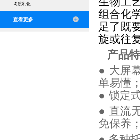
生物工
均质乳化
组合化
查看更多
足了既
旋或往
产品特
●
大屏
单易懂
●
锁定
●
直流
免保养
●
多种