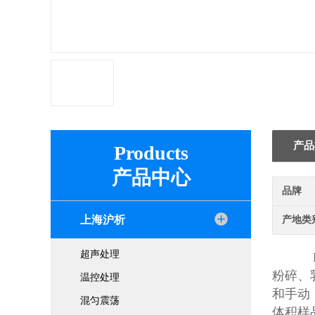
产品
Products
产品中心
品牌
上海沪析
产地类
超声处理
粉碎、
温控处理
和手动
混匀震荡
体积样