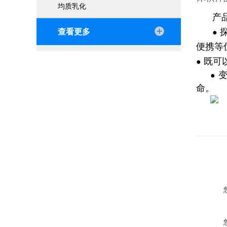
均质乳化
产
探
查看更多
●
便携等
既可
●
●
命。