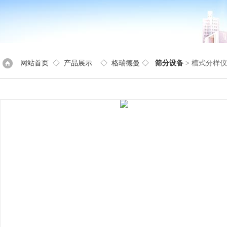
网站首页
◇
产品展示
◇
格瑞德曼
◇
筛分设备
> 槽式分样仪