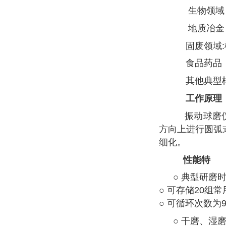
生物领域：
地质冶金：
固废领域:
食品药品：
其他典型样
工作原理
振动球磨仪
方向上进行圆弧
细化。
性能特
○ 典型研磨
○ 可存储20组
○ 可循环次数为9
○ 干磨、湿