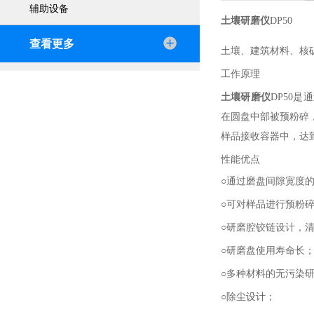
辅助设备
土壤研磨仪
DP50
查看更多
土壤、建筑材料、核
工作原理
土壤研磨仪
DP50
在圆盘中部被预粉碎
样品接收容器中，达
性能优点
○通过磨盘间隙宽度
○可对样品进行预粉
○研磨腔铰链设计，
○研磨盘使用寿命长
○多种材料的无污染
○除尘设计；