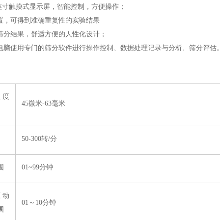
 5英寸触摸式显示屏，智能控制，方便操作；
设置，可得到准确重复性的实验结果
的筛分结果，舒适方便的人性化设计；
接电脑使用专门的筛分软件进行操作控制、数据处理记录与分析、筛分评估
粒度
45微米-63毫米
50-300转/分
围
01~99分钟
驱动
01～10分钟
围