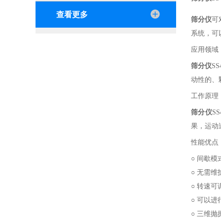
查看更多
筛分仪
可
系统，可
应用领域
筛分仪
S
动性的、
工作原理
筛分仪
S
果，运动
性能优点
○ 间歇
○ 无需
○ 转速
○ 可以
○ 三维