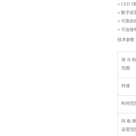
○ LED
○ 数字
○ 可靠
○ 可连
技术参数
筛分
范围
转速
时间范
间歇
设置范