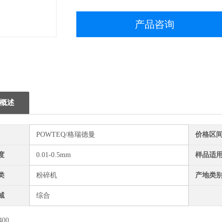
产品咨询
概述
POWTEQ/格瑞德曼
价格区
度
0.01-0.5mm
样品适
类
粉碎机
产地类
域
综合
400