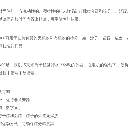
对固体的、有流动性的、颗粒性的粉末样品进行批次分级和筛分，广泛应
以确保在短时间内得出精确，可重复性的结果。
S400可用于任何种类的无机物和有机物的筛分，如：沙子、岩石、粘土
颗粒性的样品
S400是一款以15毫米为半径进行水平转动的仪器，在电机的驱动下，
过程中筛网不易堵塞。
模式可调；
维护，运行非常安静；
可调，数字显示
进行干筛和湿筛，筛子的外筐无焊接；
抛掷运动方式，可确保筛分精度高；