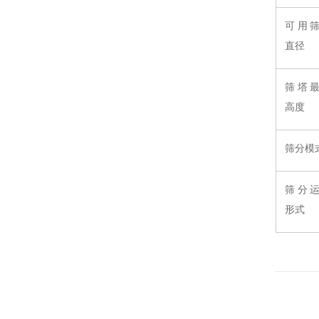
可用
直径
筛塔
高度
筛分模
筛分
形式