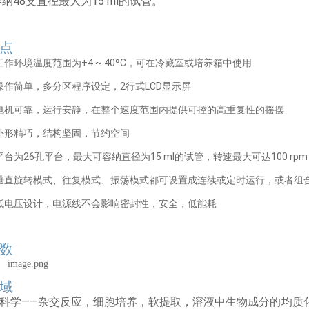
纳48支直径最大为15 ml的试管。
点
工作环境温度范围为+4 ~ 40ºC，可在冷藏室或培养箱中使用
操作简单，多分区程序设定，2行式LCD显示屏
电机可靠，运行安静，在整个速度范围内提供可控的高重复性的摇摆
外形精巧，结构坚固，节约空间
平台为26孔平台，最大可容纳直径为15 ml的试管，转速最大可达100 rpm
垂直旋转模式、往复模式、振荡模式都可设置成连续或定时运行，或者组
低电压设计，电源线不会影响密封性，安全，低能耗
数
域
科学——杂交反应，细胞培养，软提取，溶液中生物成分的均质