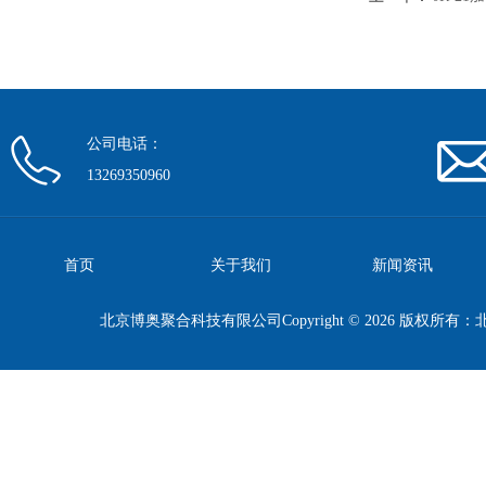
公司电话：
13269350960
首页
关于我们
新闻资讯
北京博奥聚合科技有限公司Copyright © 2026 版权