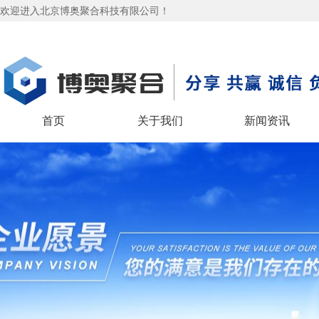
欢迎进入北京博奥聚合科技有限公司！
首页
关于我们
新闻资讯