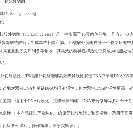
:T5核酸外切酶
规格:100 4g
500 4g
绍】
5核酸外切酶（T5 Exonuclease）是一种来源于T5噬菌体的酶，具有5
始逐步降解核酸链，生成单核苷酸产物。T5核酸外切酶在分子生物学研究中
及高通量测序文库制备等领域。其高效的特异性和活性使其成为核酸处理
点】
→3'外切酶活性：T5核酸外切酶能够高效降解线性双链DNA或单链DNA的
：该酶对双链
DNA和单链DNA均具有活性，但对双链DNA的活性更高，
用范围：适用于
DNA片段化、克隆载体构建、DNA末端修饰等多种分子
稳定性
：本产品经过严格纯化，确保无核酸酶污染和高活性，适用于高灵
：反应条件温和，操作简单，便于实验设计。