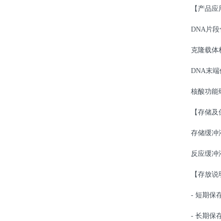
【产品应
DNA片
克隆载体
DNA末
核酸功能
【存储及
存储缓冲
反应缓冲
【存放说
- 短期保
- 长期保