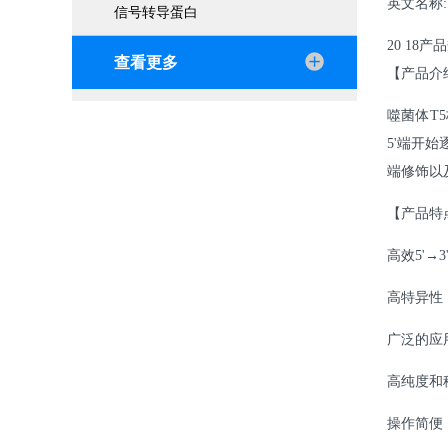
英文名称
信号转导蛋白
20 18产品
查看更多
【产品介
噬菌体
T
5'端开
端修饰以
【产品特
高效
5'
高特异性
广泛的应
高纯度和
操作简便