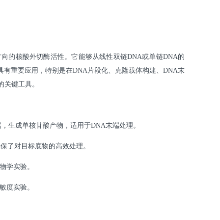
'→3'方向的核酸外切酶活性。它能够从线性双链DNA或单链DNA的
具有重要应用，特别是在DNA片段化、克隆载体构建、DNA末
咨询
的关键工具。
5'端，生成单核苷酸产物，适用于DNA末端处理。
确保了对目标底物的高效处理。
生物学实验。
敏度实验。