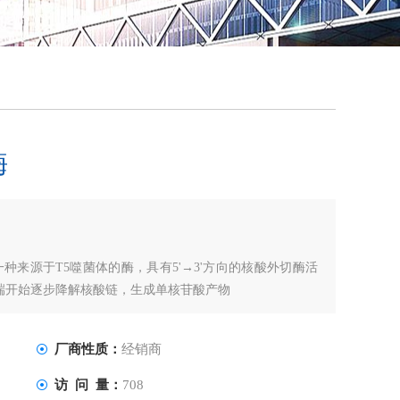
QQ
在线
酶
e）是一种来源于T5噬菌体的酶，具有5'→3'方向的核酸外切酶活
'端开始逐步降解核酸链，生成单核苷酸产物
厂商性质：
经销商
访 问 量：
708