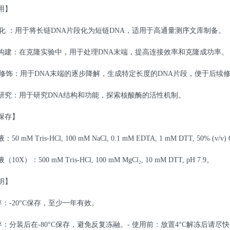
用】
段化 ：用于将长链DNA片段化为短链DNA，适用于高通量测序文库制备。
构建：在克隆实验中，用于处理
DNA末端，提高连接效率和克隆成功率。
端修饰：用于DNA末端的逐步降解，生成特定长度的DNA片段，便于后续
研究：用于研究
DNA结构和功能，探索核酸酶的活性机制。
保存】
液：
50 mM Tris-HCl, 100 mM NaCl, 0.1 mM EDTA, 1 mM DTT, 50% (v/v) G
液（
10X）：500 mM Tris-HCl, 100 mM MgCl₂, 10 mM DTT, pH 7.9。
明】
存：-20°C保存，至少一年有效。
存：分装后在-80°C保存，避免反复冻融。- 使用前：放置4°C解冻后请尽