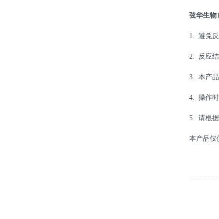
弦华生物
1. 避
2. 反
3. 本
4. 操
5. 请
本产品仅