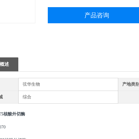
产品咨询
概述
弦华生物
产地类
域
综合
T5核酸外切酶
070