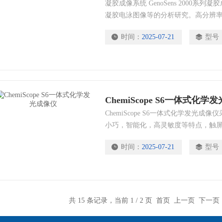
凝胶成像系统 GenoSens 2000
凝胶电泳图像等的分析研究。高分辨
度下不丢失条带；全自动电脑控制，
时间：
2025-07-21
型号
用。功能齐全的凝胶图像分析软件有
片和分析结果，帮助广大从事分子生
操作过程，提高工作效率。
ChemiScope S6一体式化学
ChemiScope S6一体式化学发光
小巧，智能化，高灵敏度等特点，触
复杂的安装调试，通电即可使用，真正
时间：
2025-07-21
型号
果”的便捷操作。
共 15 条记录，当前 1 / 2 页 首页 上一页
下一页