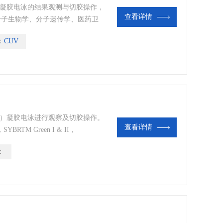
A）凝胶电泳的结果观测与切胶操作，
查看详情
分子生物学、分子遗传学、医药卫
领域的科研院所与企事业单位。
：
CUV
咨询
NA）凝胶电泳进行观察及切胶操作。
查看详情
YBRTM Green I & II，
，GelsignalTM Green等安全染料，避
：
料对实验室人员的伤害。