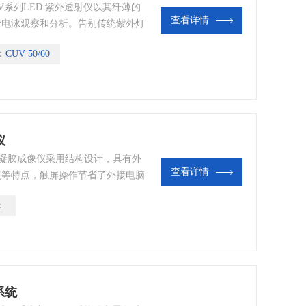
 CUV系列LED 紫外透射仪以其纤薄的
查看详情
胶电泳观察和分析。告别传统紫外灯
光源，带来更高的光照均匀性，提供更
：
CUV 50/60
现更清晰、更准确的实验结果。
仪
一体式凝胶成像仪采用结构设计，具有外
查看详情
度等特点，触屏操作节省了外接电脑
即可使用。
：
像系统