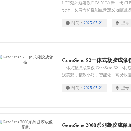
LED紫外透射仪CUV 50/60 新一代
设计、长寿命和性能重新定义核酸凝
管，全新CUV系列采用高品质LED
时间：
2025-07-21
型号
高信比DNAVRNA凝胶电泳图像，呈
GenoSens S2一体式凝胶成像
一体式凝胶成像仪 GenoSens S2
观美观，精致小巧，智能化，高灵敏
的空间。无需繁杂的安装调试，通电
时间：
2025-07-21
型号
GenoSens 2000系列凝胶成