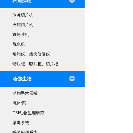
科迪病理
冷冻切片机
石蜡切片机
摊烤片机
脱水机
熔蜡仪、蜡块修复仪
蜡块柜、晾片柜、切片柜
哈佛生物
动物手术器械
流体/泵
DSI动物生理研究
染毒系统
呼吸检测系统