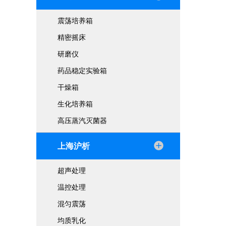
调
震荡培养箱
二
精密摇床
开
研磨仪
设
药品稳定实验箱
制
取
干燥箱
关
生化培养箱
高压蒸汽灭菌器
三
定
上海沪析
清
检
超声处理
记
温控处理
四
混匀震荡
在
均质乳化
避