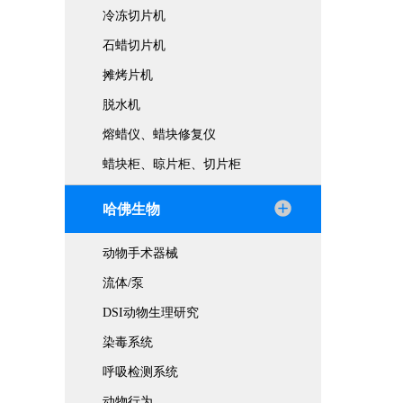
冷冻切片机
石蜡切片机
摊烤片机
脱水机
熔蜡仪、蜡块修复仪
蜡块柜、晾片柜、切片柜
哈佛生物
动物手术器械
流体/泵
DSI动物生理研究
染毒系统
呼吸检测系统
动物行为