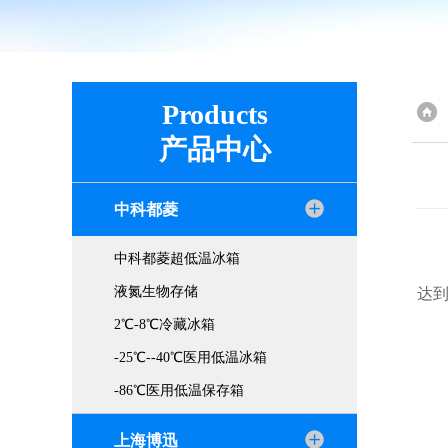
Products
产品中心
中科都菱
中科都菱超低温冰箱
液氮生物存储
达
一
2℃-8℃冷藏冰箱
选
-25℃--40℃医用低温冰箱
连
-86℃医用低温保存箱
接
安
上海博迅
连