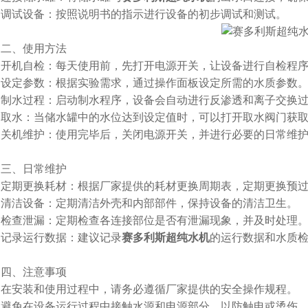
试设备：按照说明书的指示进行设备的初步调试和测试。
、使用方法
机自检：每天使用前，先打开电源开关，让设备进行自检程序
定参数：根据实验需求，通过操作面板设定所需的水质参数
水过程：启动制水程序，设备会自动进行反渗透和离子交换过
水：当储水罐中的水位达到设定值时，可以打开取水阀门获取
机维护：使用完毕后，关闭电源开关，并进行必要的日常维护
、日常维护
期更换耗材：根据厂家提供的耗材更换周期表，定期更换预过
洁设备：定期清洁外壳和内部部件，保持设备的清洁卫生。
查泄漏：定期检查各连接部位是否有泄漏现象，并及时处理
录运行数据：建议记录
赛多利斯超纯水机
的运行数据和水质
、注意事项
安装和使用过程中，请务必遵循厂家提供的安全操作规程。
免在设备运行过程中接触水源和电源部分，以防触电或烫伤